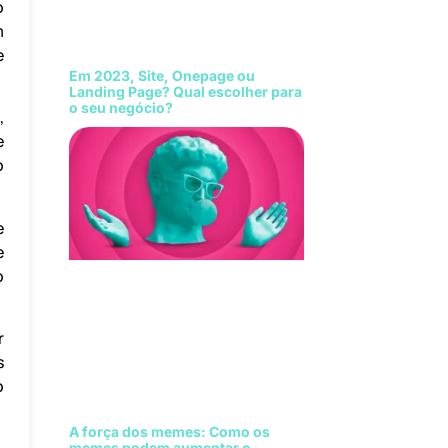
o
m
e
Em 2023, Site, Onepage ou
Landing Page? Qual escolher para
o seu negócio?
,
e
o
e
e
o
r
s
o
A força dos memes: Como os
memes podem aumentar o