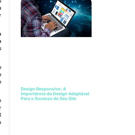
s
a
r
a
a
s
e
e
e
Design Responsivo: A
Importância do Design Adaptável
Para o Sucesso do Seu Site
m
r
3
u