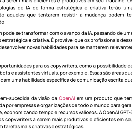
a serem mais eficientes e produtivos em seu trabalho. O
nologias de IA de forma estratégica e criativa terão um
to aqueles que tentarem resistir à mudança podem te
do.
m pode se transformar com o avanço da IA, passando de um
stratégica e criativa. É provável que os profissionais dess
desenvolver novas habilidades para se manterem relevante
oportunidades para os copywriters, como a possibilidade d
ots e assistentes virtuais, por exemplo. Essas são áreas qu
dam uma habilidade específica de comunicação escrita qu
bem-sucedida da visão da
OpenAI
em um produto que te
zada por empresas e organizações de todo o mundo para gera
e, economizando tempo e recursos valiosos. A OpenAI GPT-
s copywriters a serem mais produtivos e eficientes em se
 tarefas mais criativas e estratégicas.