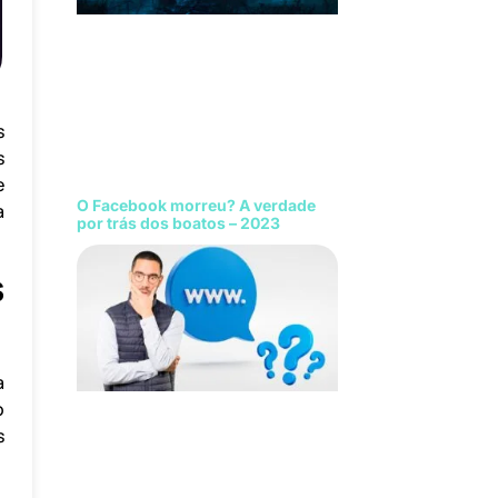
s
s
e
O Facebook morreu? A verdade
a
por trás dos boatos – 2023
s
a
o
s