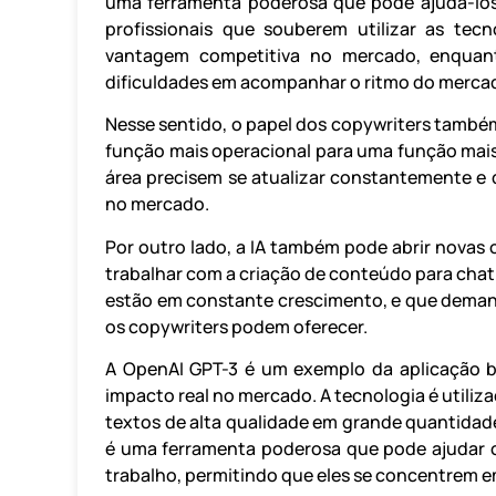
uma ferramenta poderosa que pode ajudá-los 
profissionais que souberem utilizar as tec
vantagem competitiva no mercado, enquan
dificuldades em acompanhar o ritmo do merca
Nesse sentido, o papel dos copywriters també
função mais operacional para uma função mais e
área precisem se atualizar constantemente e 
no mercado.
Por outro lado, a IA também pode abrir novas 
trabalhar com a criação de conteúdo para chatb
estão em constante crescimento, e que deman
os copywriters podem oferecer.
A OpenAI GPT-3 é um exemplo da aplicação 
impacto real no mercado. A tecnologia é utili
textos de alta qualidade em grande quantidad
é uma ferramenta poderosa que pode ajudar o
trabalho, permitindo que eles se concentrem em